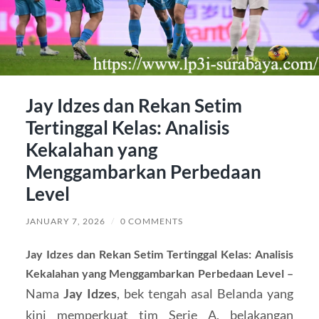
Jay Idzes dan Rekan Setim
Tertinggal Kelas: Analisis
Kekalahan yang
Menggambarkan Perbedaan
Level
JANUARY 7, 2026
/
0 COMMENTS
Jay Idzes dan Rekan Setim Tertinggal Kelas: Analisis
Kekalahan yang Menggambarkan Perbedaan Level –
Nama
Jay Idzes
, bek tengah asal Belanda yang
kini memperkuat tim Serie A, belakangan