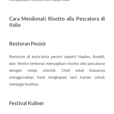
Cara Menikmati Risotto alla Pescatora di
Italia
Restoran Pesisir
Restoran di kota-kota pesisir seperti Naples, Amalfi,
dan Venice terkenal menyajikan risotto alla pescatora
dengan resep otentik. Chef lokal biasanya
menggunakan hasil tangkapan laut harian untuk
menjaga kualitas.
Festival Kuliner