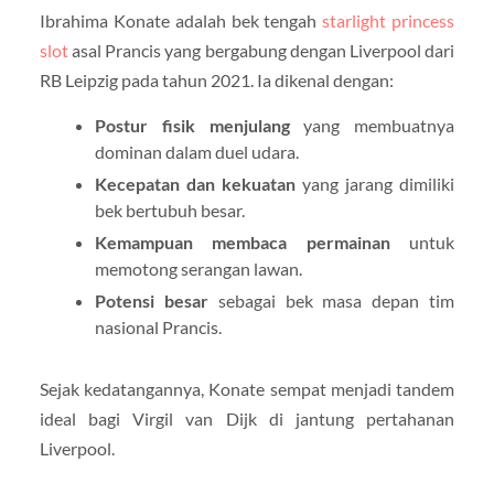
Ibrahima Konate adalah bek tengah
starlight princess
slot
asal Prancis yang bergabung dengan Liverpool dari
RB Leipzig pada tahun 2021. Ia dikenal dengan:
Postur fisik menjulang
yang membuatnya
dominan dalam duel udara.
Kecepatan dan kekuatan
yang jarang dimiliki
bek bertubuh besar.
Kemampuan membaca permainan
untuk
memotong serangan lawan.
Potensi besar
sebagai bek masa depan tim
nasional Prancis.
Sejak kedatangannya, Konate sempat menjadi tandem
ideal bagi Virgil van Dijk di jantung pertahanan
Liverpool.