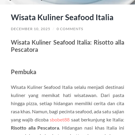
Wisata Kuliner Seafood Italia
DECEMBER 10, 2025
/
0 COMMENTS
Wisata Kuliner Seafood Italia: Risotto alla
Pescatora
Pembuka
Wisata Kuliner Seafood Italia selalu menjadi destinasi
kuliner yang memikat hati wisatawan. Dari pasta
hingga pizza, setiap hidangan memiliki cerita dan cita
rasa khas. Namun, bagi pecinta seafood, ada satu sajian
yang wajib dicoba
sbobet88
saat berkunjung ke Italia:
Risotto alla Pescatora
. Hidangan nasi khas Italia ini