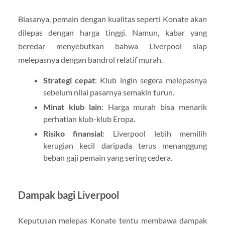
Biasanya, pemain dengan kualitas seperti Konate akan
dilepas dengan harga tinggi. Namun, kabar yang
beredar menyebutkan bahwa Liverpool siap
melepasnya dengan bandrol relatif murah.
Strategi cepat
: Klub ingin segera melepasnya
sebelum nilai pasarnya semakin turun.
Minat klub lain
: Harga murah bisa menarik
perhatian klub-klub Eropa.
Risiko finansial
: Liverpool lebih memilih
kerugian kecil daripada terus menanggung
beban gaji pemain yang sering cedera.
Dampak bagi Liverpool
Keputusan melepas Konate tentu membawa dampak