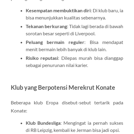
Kesempatan membuktikan diri
: Di klub baru, ia
bisa menunjukkan kualitas sebenarnya.
Tekanan berkurang
: Tidak lagi berada di bawah
sorotan besar seperti di Liverpool.
Peluang bermain reguler
: Bisa mendapat
menit bermain lebih banyak di klub lain.
Risiko reputasi
: Dilepas murah bisa dianggap
sebagai penurunan nilai karier.
Klub yang Berpotensi Merekrut Konate
Beberapa klub Eropa disebut-sebut tertarik pada
Konate:
Klub Bundesliga
: Mengingat ia pernah sukses
di RB Leipzig, kembali ke Jerman bisa jadi opsi.