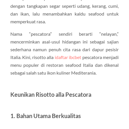
dengan tangkapan segar seperti udang, kerang, cumi,
dan ikan, lalu menambahkan kaldu seafood untuk
memperkuat rasa.
Nama “pescatora” sendiri berarti “nelayan,”
mencerminkan asal-usul hidangan ini sebagai sajian
sederhana namun penuh cita rasa dari dapur pesisir
Italia. Kini, risotto alla
i
daftar ibcbet
pescatora menjadi
menu populer di restoran seafood Italia dan dikenal
sebagai salah satu ikon kuliner Mediterania.
Keunikan Risotto alla Pescatora
1. Bahan Utama Berkualitas