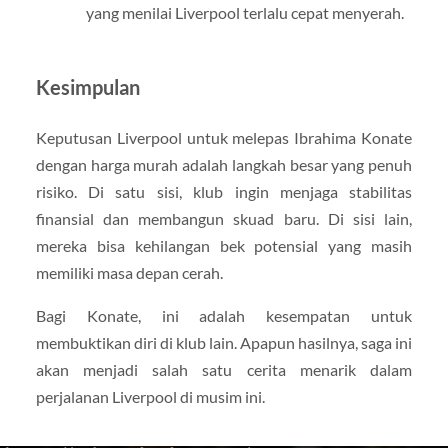
yang menilai Liverpool terlalu cepat menyerah.
Kesimpulan
Keputusan Liverpool untuk melepas Ibrahima Konate
dengan harga murah adalah langkah besar yang penuh
risiko. Di satu sisi, klub ingin menjaga stabilitas
finansial dan membangun skuad baru. Di sisi lain,
mereka bisa kehilangan bek potensial yang masih
memiliki masa depan cerah.
Bagi Konate, ini adalah kesempatan untuk
membuktikan diri di klub lain. Apapun hasilnya, saga ini
akan menjadi salah satu cerita menarik dalam
perjalanan Liverpool di musim ini.