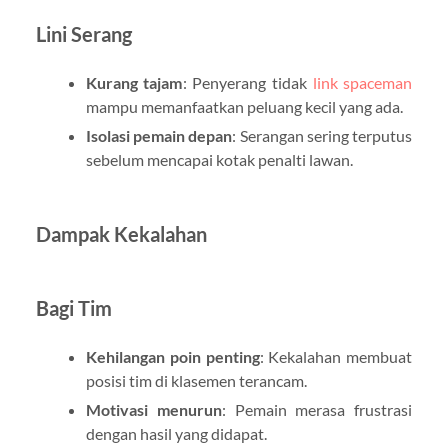
Lini Serang
Kurang tajam
: Penyerang tidak
link spaceman
mampu memanfaatkan peluang kecil yang ada.
Isolasi pemain depan
: Serangan sering terputus
sebelum mencapai kotak penalti lawan.
Dampak Kekalahan
Bagi Tim
Kehilangan poin penting
: Kekalahan membuat
posisi tim di klasemen terancam.
Motivasi menurun
: Pemain merasa frustrasi
dengan hasil yang didapat.