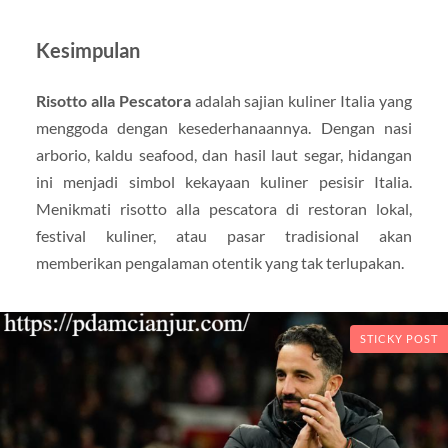
Kesimpulan
Risotto alla Pescatora
adalah sajian kuliner Italia yang
menggoda dengan kesederhanaannya. Dengan nasi
arborio, kaldu seafood, dan hasil laut segar, hidangan
ini menjadi simbol kekayaan kuliner pesisir Italia.
Menikmati risotto alla pescatora di restoran lokal,
festival kuliner, atau pasar tradisional akan
memberikan pengalaman otentik yang tak terlupakan.
STICKY POST