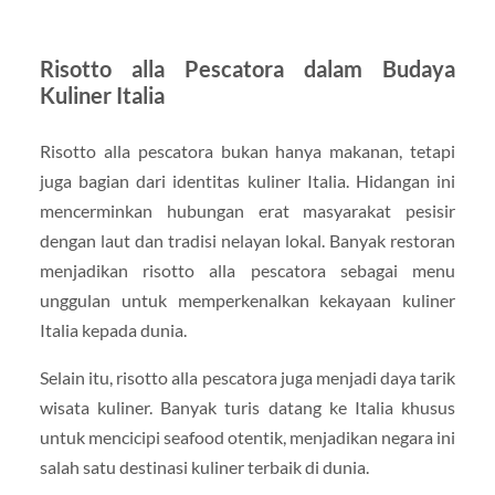
Risotto alla Pescatora dalam Budaya
Kuliner Italia
Risotto alla pescatora bukan hanya makanan, tetapi
juga bagian dari identitas kuliner Italia. Hidangan ini
mencerminkan hubungan erat masyarakat pesisir
dengan laut dan tradisi nelayan lokal. Banyak restoran
menjadikan risotto alla pescatora sebagai menu
unggulan untuk memperkenalkan kekayaan kuliner
Italia kepada dunia.
Selain itu, risotto alla pescatora juga menjadi daya tarik
wisata kuliner. Banyak turis datang ke Italia khusus
untuk mencicipi seafood otentik, menjadikan negara ini
salah satu destinasi kuliner terbaik di dunia.