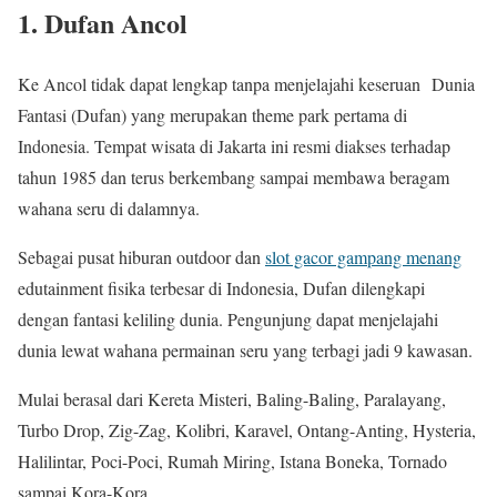
1. Dufan Ancol
Ke Ancol tidak dapat lengkap tanpa menjelajahi keseruan Dunia
Fantasi (Dufan) yang merupakan theme park pertama di
Indonesia. Tempat wisata di Jakarta ini resmi diakses terhadap
tahun 1985 dan terus berkembang sampai membawa beragam
wahana seru di dalamnya.
Sebagai pusat hiburan outdoor dan
slot gacor gampang menang
edutainment fisika terbesar di Indonesia, Dufan dilengkapi
dengan fantasi keliling dunia. Pengunjung dapat menjelajahi
dunia lewat wahana permainan seru yang terbagi jadi 9 kawasan.
Mulai berasal dari Kereta Misteri, Baling-Baling, Paralayang,
Turbo Drop, Zig-Zag, Kolibri, Karavel, Ontang-Anting, Hysteria,
Halilintar, Poci-Poci, Rumah Miring, Istana Boneka, Tornado
sampai Kora-Kora.