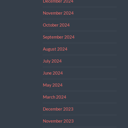
December 2024
November 2024
October 2024
September 2024
August 2024
July 2024
June 2024
May 2024
March 2024
December 2023
November 2023