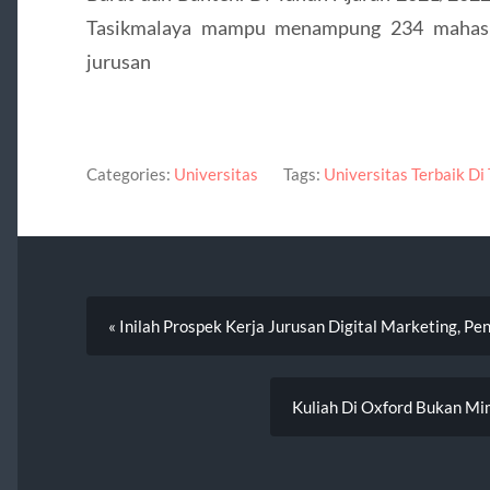
Tasikmalaya mampu menampung 234 mahasis
jurusan
Categories:
Universitas
Tags:
Universitas Terbaik Di
« Inilah Prospek Kerja Jurusan Digital Marketing, Pe
Kuliah Di Oxford Bukan Mim