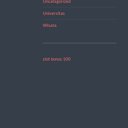
Uncategorized
Universitas
Wisata
slot bonus 100