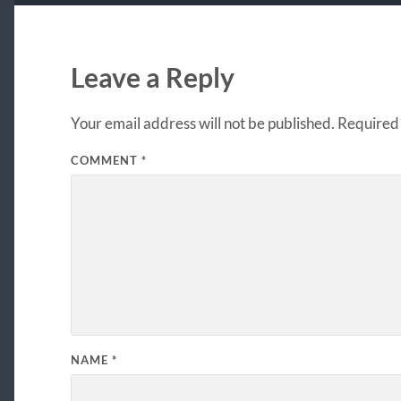
Leave a Reply
Your email address will not be published.
Required 
COMMENT
*
NAME
*