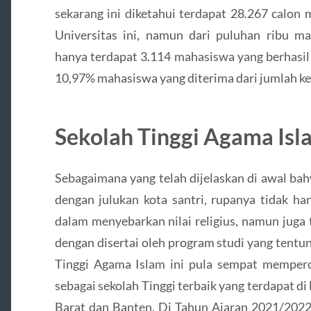
sekarang ini diketahui terdapat 28.267 calon
Universitas ini, namun dari puluhan ribu ma
hanya terdapat 3.114 mahasiswa yang berhasil 
10,97% mahasiswa yang diterima dari jumlah ke
Sekolah Tinggi Agama Isl
Sebagaimana yang telah dijelaskan di awal ba
dengan julukan kota santri, rupanya tidak h
dalam menyebarkan nilai religius, namun juga
dengan disertai oleh program studi yang tentuny
Tinggi Agama Islam ini pula sempat memper
sebagai sekolah Tinggi terbaik yang terdapat d
Barat dan Banten. Di Tahun Ajaran 2021/2022 