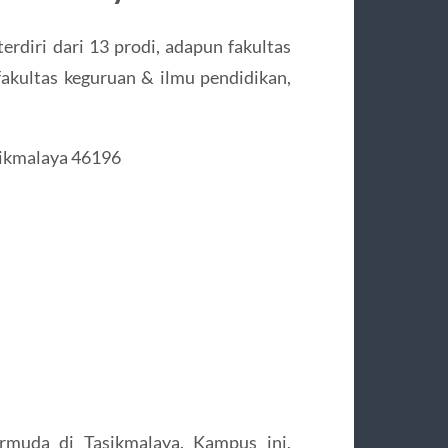
rdiri dari 13 prodi, adapun fakultas
 fakultas keguruan & ilmu pendidikan,
sikmalaya 46196
ermuda di Tasikmalaya. Kampus ini,