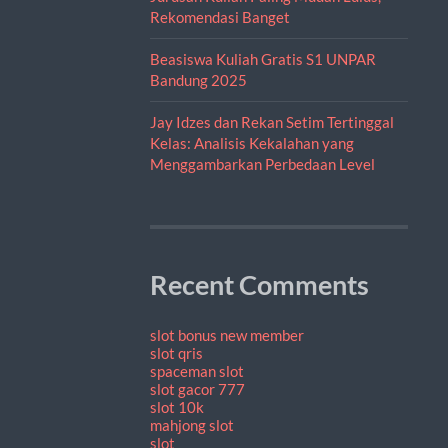
Rekomendasi Banget
Beasiswa Kuliah Gratis S1 UNPAR
Bandung 2025
Jay Idzes dan Rekan Setim Tertinggal
Kelas: Analisis Kekalahan yang
Menggambarkan Perbedaan Level
Recent Comments
slot bonus new member
slot qris
spaceman slot
slot gacor 777
slot 10k
mahjong slot
slot