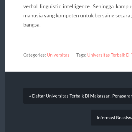
verbal linguistic intelligence. Sehingga ka
manusia yang kompeten untuk bersaing secara 
bangsa.
Categories:
Universitas
Tags:
Universitas Terbaik Di
« Daftar Universitas Terbaik Di Makassar , Penasara
Informasi Beasisw