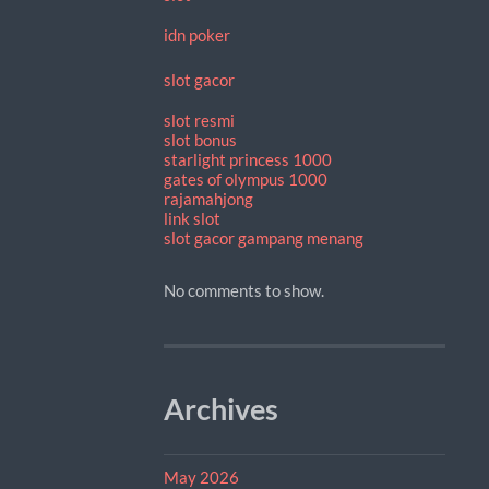
idn poker
slot gacor
slot resmi
slot bonus
starlight princess 1000
gates of olympus 1000
rajamahjong
link slot
slot gacor gampang menang
No comments to show.
Archives
May 2026