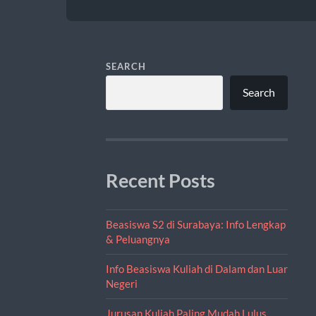
SEARCH
Search
Recent Posts
Beasiswa S2 di Surabaya: Info Lengkap
& Peluangnya
Info Beasiswa Kuliah di Dalam dan Luar
Negeri
Jurusan Kuliah Paling Mudah Lulus,