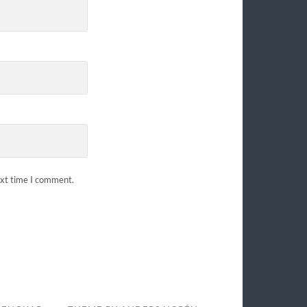
ext time I comment.