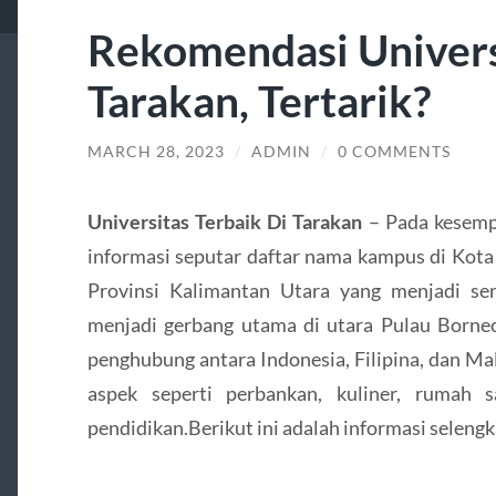
Rekomendasi Univers
Tarakan, Tertarik?
MARCH 28, 2023
/
ADMIN
/
0 COMMENTS
Universitas Terbaik Di Tarakan
– Pada kesempa
informasi seputar daftar nama kampus di Kota
Provinsi Kalimantan Utara yang menjadi sen
menjadi gerbang utama di utara Pulau Born
penghubung antara Indonesia, Filipina, dan Mal
aspek seperti perbankan, kuliner, rumah sak
pendidikan.Berikut ini adalah informasi selengk