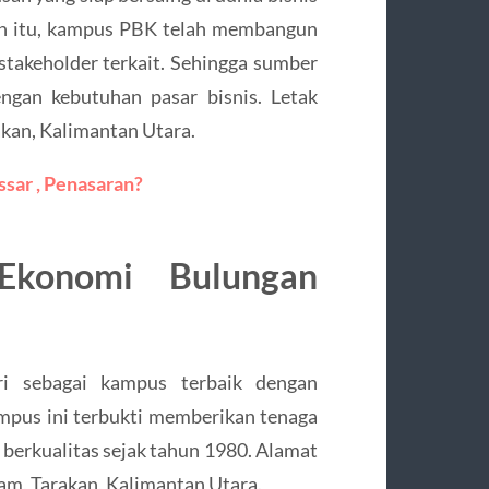
in itu, kampus PBK telah membangun
stakeholder terkait. Sehingga sumber
ngan kebutuhan pasar bisnis. Letak
kan, Kalimantan Utara.
ssar , Penasaran?
Ekonomi Bulungan
ri sebagai kampus terbaik dengan
ampus ini terbukti memberikan tenaga
 berkualitas sejak tahun 1980. Alamat
m, Tarakan, Kalimantan Utara.