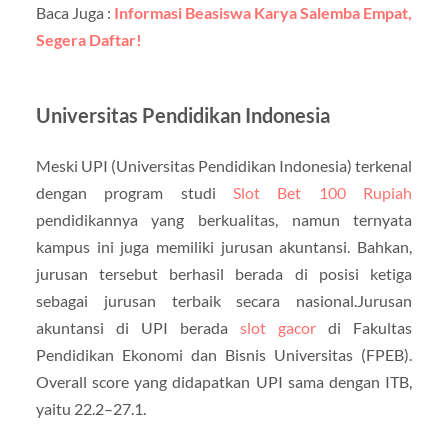
Baca Juga :
Informasi Beasiswa Karya Salemba Empat,
Segera Daftar!
Universitas Pendidikan Indonesia
Meski UPI (Universitas Pendidikan Indonesia) terkenal
dengan program studi
Slot Bet 100 Rupiah
pendidikannya yang berkualitas, namun ternyata
kampus ini juga memiliki jurusan akuntansi. Bahkan,
jurusan tersebut berhasil berada di posisi ketiga
sebagai jurusan terbaik secara nasional.Jurusan
akuntansi di UPI berada
slot gacor
di Fakultas
Pendidikan Ekonomi dan Bisnis Universitas (FPEB).
Overall score yang didapatkan UPI sama dengan ITB,
yaitu 22.2–27.1.