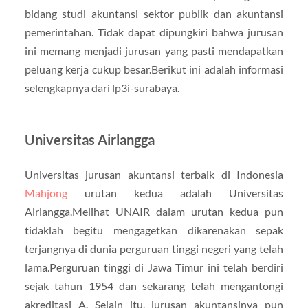
bidang studi akuntansi sektor publik dan akuntansi
pemerintahan. Tidak dapat dipungkiri bahwa jurusan
ini memang menjadi jurusan yang pasti mendapatkan
peluang kerja cukup besar.Berikut ini adalah informasi
selengkapnya dari lp3i-surabaya.
Universitas Airlangga
Universitas jurusan akuntansi terbaik di Indonesia
Mahjong
urutan kedua adalah Universitas
Airlangga.Melihat UNAIR dalam urutan kedua pun
tidaklah begitu mengagetkan dikarenakan sepak
terjangnya di dunia perguruan tinggi negeri yang telah
lama.Perguruan tinggi di Jawa Timur ini telah berdiri
sejak tahun 1954 dan sekarang telah mengantongi
akreditasi A. Selain itu, jurusan akuntansinya pun