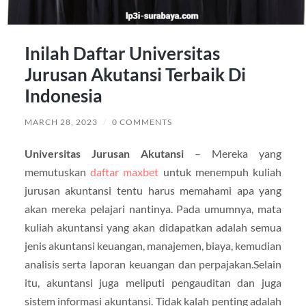
Inilah Daftar Universitas
Jurusan Akutansi Terbaik Di
Indonesia
MARCH 28, 2023
/
0 COMMENTS
Universitas Jurusan Akutansi
– Mereka yang
memutuskan
daftar maxbet
untuk menempuh kuliah
jurusan akuntansi tentu harus memahami apa yang
akan mereka pelajari nantinya. Pada umumnya, mata
kuliah akuntansi yang akan didapatkan adalah semua
jenis akuntansi keuangan, manajemen, biaya, kemudian
analisis serta laporan keuangan dan perpajakan.Selain
itu, akuntansi juga meliputi pengauditan dan juga
sistem informasi akuntansi. Tidak kalah penting adalah