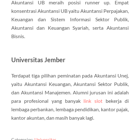
Akuntansi UB meraih posisi runner up. Empat
konsentrasi Akuntansi UB yaitu Akuntansi Perpajakan,
Keuangan dan Sistem Informasi Sektor Publik,
Akuntansi dan Keuangan Syariah, serta Akuntansi
Bisnis.
Universitas Jember
Terdapat tiga pilihan peminatan pada Akuntansi Unej,
yaitu Akuntansi Keuangan, Akuntansi Sektor Publik,
dan Akuntansi Manajemen. Alumni jurusan ini adalah
para profesional yang banyak
link slot
bekerja di
lembaga perbankan, lembaga pendidikan, kantor pajak,
kantor akuntan, dan masih banyak lagi.
Categories:
Universitas