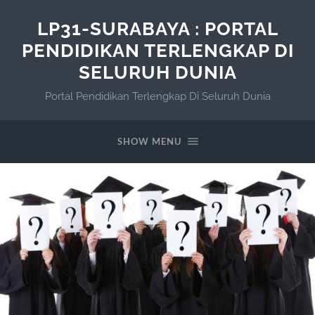
LP31-SURABAYA : PORTAL
PENDIDIKAN TERLENGKAP DI
SELURUH DUNIA
Portal Pendidikan Terlengkap Di Seluruh Dunia
SHOW MENU