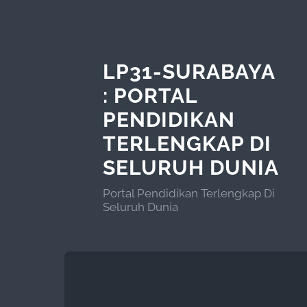
LP31-SURABAYA
: PORTAL
PENDIDIKAN
TERLENGKAP DI
SELURUH DUNIA
Portal Pendidikan Terlengkap Di
Seluruh Dunia