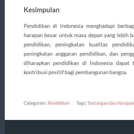
Kesimpulan
Pendidikan di Indonesia menghadapi berbag
harapan besar untuk masa depan yang lebih b
pendidikan, peningkatan kualitas pendidik
peningkatan anggaran pendidikan, dan peng
diharapkan pendidikan di Indonesia dapat
kontribusi positif bagi pembangunan bangsa.
Categories:
Pendidikan
Tags:
Tantangan dan Harapan 