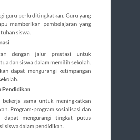
gi guru perlu ditingkatkan. Guru yang
mpu memberikan pembelajaran yang
utuhan siswa.
nasi
kan dengan jalur prestasi untuk
 tua dan siswa dalam memilih sekolah.
pkan dapat mengurangi ketimpangan
sekolah.
a Pendidikan
u bekerja sama untuk meningkatkan
kan. Program-program sosialisasi dan
n dapat mengurangi tingkat putus
si siswa dalam pendidikan.