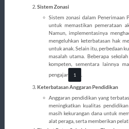
Sistem Zonasi
Sistem zonasi dalam Penerimaan P
untuk memastikan pemerataan aks
Namun, implementasinya menghad
mengeluhkan keterbatasan hak me
untuk anak. Selain itu, perbedaan k
masalah utama. Beberapa sekolah 
kompeten, sementara lainnya ma
pengajar
.
1
Keterbatasan Anggaran Pendidikan
Anggaran pendidikan yang terbata
meningkatkan kualitas pendidikan
masih kekurangan dana untuk memp
alat peraga, serta memberikan pelat