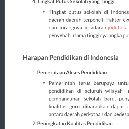
Tingkat Putus Sekolah yang Tinggi
Tingkat putus sekolah di Indones
daerah-daerah terpencil. Faktor ek
dan kurangnya kesadaran
judi bola
penyebab utama tingginya angka put
Harapan Pendidikan di Indonesia
Pemerataan Akses Pendidikan
Pemerintah terus berupaya unt
pendidikan di seluruh wilayah I
pembangunan sekolah baru, peny
kualitas guru diharapkan dapat 
antara daerah perkotaan dan pedesa
Peningkatan Kualitas Pendidikan