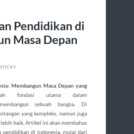
an Pendidikan di
un Masa Depan
STICKY
nesia: Membangun Masa Depan yang
h fondasi utama dalam
embangun sebuah bangsa. Di
antangan yang kompleks, namun juga
lebih baik. Artikel ini akan membahas
 pendidikan di Indonesia, mulai dari