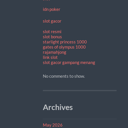
idn poker
slot gacor
slot resmi
slot bonus
starlight princess 1000
gates of olympus 1000
rajamahjong
link slot
slot gacor gampang menang
No comments to show.
Archives
May 2026