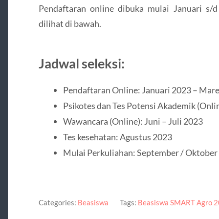
Pendaftaran online dibuka mulai Januari s/d
dilihat di bawah.
Jadwal seleksi:
Pendaftaran Online: Januari 2023 – Mar
Psikotes dan Tes Potensi Akademik (Onlin
Wawancara (Online): Juni – Juli 2023
Tes kesehatan: Agustus 2023
Mulai Perkuliahan: September / Oktober
Categories:
Beasiswa
Tags:
Beasiswa SMART Agro 