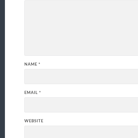
NAME
*
EMAIL
*
WEBSITE