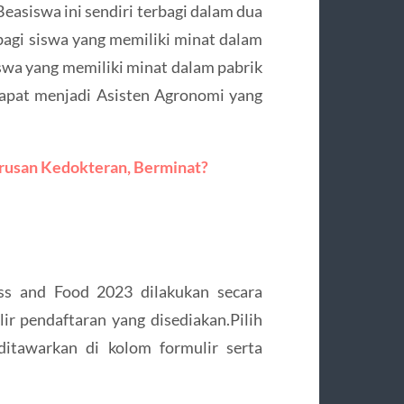
Beasiswa ini sendiri terbagi dalam dua
agi siswa yang memiliki minat dalam
wa yang memiliki minat dalam pabrik
dapat menjadi Asisten Agronomi yang
Jurusan Kedokteran, Berminat?
ss and Food 2023 dilakukan secara
ir pendaftaran yang disediakan.Pilih
ditawarkan di kolom formulir serta