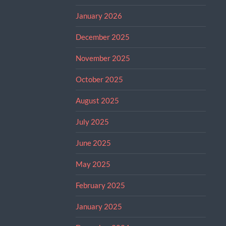
January 2026
December 2025
November 2025
October 2025
August 2025
July 2025
June 2025
May 2025
February 2025
January 2025