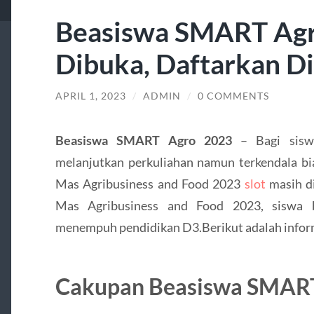
Beasiswa SMART Agr
Dibuka, Daftarkan D
APRIL 1, 2023
/
ADMIN
/
0 COMMENTS
Beasiswa SMART Agro 2023
– Bagi sisw
melanjutkan perkuliahan namun terkendala bia
Mas Agribusiness and Food 2023
slot
masih di
Mas Agribusiness and Food 2023, siswa 
menempuh pendidikan D3.Berikut adalah inform
Cakupan Beasiswa SMAR