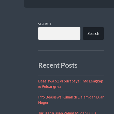
SEARCH
Search
Recent Posts
Beasiswa S2 di Surabaya: Info Lengkap
& Peluangnya
Info Beasiswa Kuliah di Dalam dan Luar
Negeri
Jurusan Kuliah Paling Mudah Lulus,