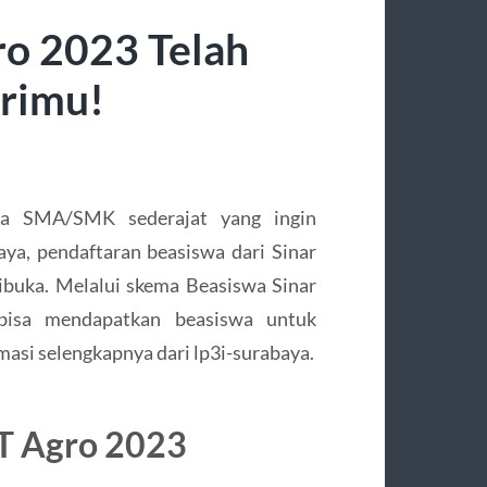
o 2023 Telah
irimu!
a SMA/SMK sederajat yang ingin
ya, pendaftaran beasiswa dari Sinar
buka. Melalui skema Beasiswa Sinar
bisa mendapatkan beasiswa untuk
asi selengkapnya dari lp3i-surabaya.
T Agro 2023