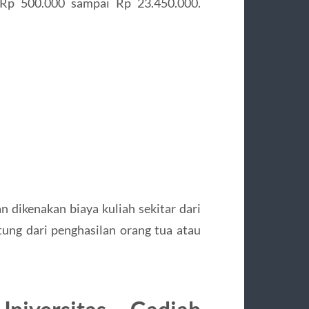
 Rp 500.000 sampai Rp 23.450.000.
 dikenakan biaya kuliah sekitar dari
ung dari penghasilan orang tua atau