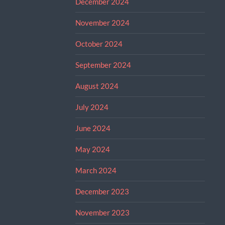
December 2024
November 2024
October 2024
September 2024
August 2024
July 2024
June 2024
May 2024
March 2024
December 2023
November 2023