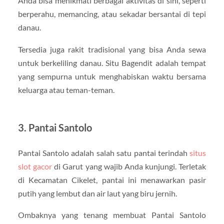
Anda bisa menikmati berbagai aktivitas di sini, seperti
berperahu, memancing, atau sekadar bersantai di tepi
danau.
Tersedia juga rakit tradisional yang bisa Anda sewa
untuk berkeliling danau. Situ Bagendit adalah tempat
yang sempurna untuk menghabiskan waktu bersama
keluarga atau teman-teman.
3. Pantai Santolo
Pantai Santolo adalah salah satu pantai terindah
situs
slot gacor
di Garut yang wajib Anda kunjungi. Terletak
di Kecamatan Cikelet, pantai ini menawarkan pasir
putih yang lembut dan air laut yang biru jernih.
Ombaknya yang tenang membuat Pantai Santolo