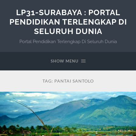
LP31-SURABAYA : PORTAL
PENDIDIKAN TERLENGKAP DI
SELURUH DUNIA
Portal Pendidikan Terlengkap Di Seluruh Dunia
SHOW MENU
TAG:
PANTAI SANTOLO