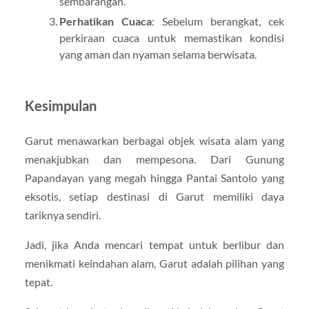
sembarangan.
Perhatikan Cuaca
: Sebelum berangkat, cek
perkiraan cuaca untuk memastikan kondisi
yang aman dan nyaman selama berwisata.
Kesimpulan
Garut menawarkan berbagai objek wisata alam yang
menakjubkan dan mempesona. Dari Gunung
Papandayan yang megah hingga Pantai Santolo yang
eksotis, setiap destinasi di Garut memiliki daya
tariknya sendiri.
Jadi, jika Anda mencari tempat untuk berlibur dan
menikmati keindahan alam, Garut adalah pilihan yang
tepat.