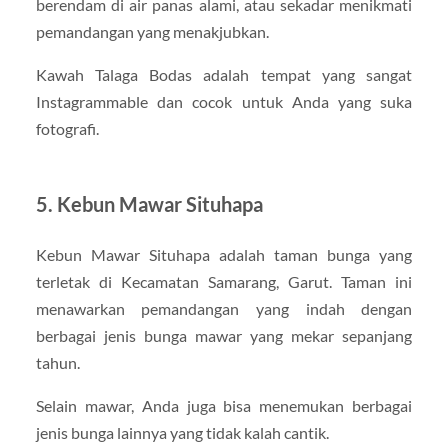
berendam di air panas alami, atau sekadar menikmati
pemandangan yang menakjubkan.
Kawah Talaga Bodas adalah tempat yang sangat
Instagrammable dan cocok untuk Anda yang suka
fotografi.
5. Kebun Mawar Situhapa
Kebun Mawar Situhapa adalah taman bunga yang
terletak di Kecamatan Samarang, Garut. Taman ini
menawarkan pemandangan yang indah dengan
berbagai jenis bunga mawar yang mekar sepanjang
tahun.
Selain mawar, Anda juga bisa menemukan berbagai
jenis bunga lainnya yang tidak kalah cantik.