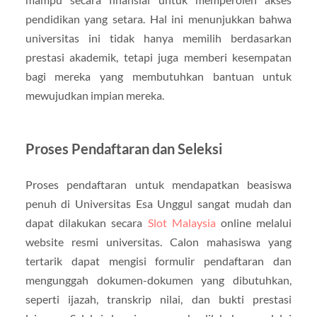
pendidikan yang setara. Hal ini menunjukkan bahwa
universitas ini tidak hanya memilih berdasarkan
prestasi akademik, tetapi juga memberi kesempatan
bagi mereka yang membutuhkan bantuan untuk
mewujudkan impian mereka.
Proses Pendaftaran dan Seleksi
Proses pendaftaran untuk mendapatkan beasiswa
penuh di Universitas Esa Unggul sangat mudah dan
dapat dilakukan secara
Slot Malaysia
online melalui
website resmi universitas. Calon mahasiswa yang
tertarik dapat mengisi formulir pendaftaran dan
mengunggah dokumen-dokumen yang dibutuhkan,
seperti ijazah, transkrip nilai, dan bukti prestasi