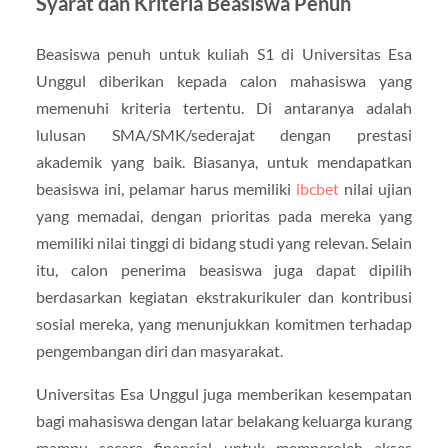
Syarat dan Kriteria Beasiswa Penuh
Beasiswa penuh untuk kuliah S1 di Universitas Esa
Unggul diberikan kepada calon mahasiswa yang
memenuhi kriteria tertentu. Di antaranya adalah
lulusan SMA/SMK/sederajat dengan prestasi
akademik yang baik. Biasanya, untuk mendapatkan
beasiswa ini, pelamar harus memiliki
ibcbet
nilai ujian
yang memadai, dengan prioritas pada mereka yang
memiliki nilai tinggi di bidang studi yang relevan. Selain
itu, calon penerima beasiswa juga dapat dipilih
berdasarkan kegiatan ekstrakurikuler dan kontribusi
sosial mereka, yang menunjukkan komitmen terhadap
pengembangan diri dan masyarakat.
Universitas Esa Unggul juga memberikan kesempatan
bagi mahasiswa dengan latar belakang keluarga kurang
mampu secara finansial untuk memperoleh akses