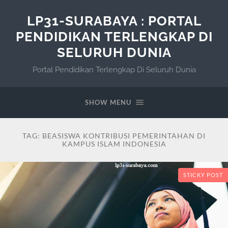
LP31-SURABAYA : PORTAL
PENDIDIKAN TERLENGKAP DI
SELURUH DUNIA
Portal Pendidikan Terlengkap Di Seluruh Dunia
SHOW MENU
TAG:
BEASISWA KONTRIBUSI PEMERINTAHAN DI
KAMPUS ISLAM INDONESIA
STICKY POST