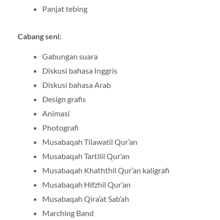
Panjat tebing
Cabang seni:
Gabungan suara
Diskusi bahasa Inggris
Diskusi bahasa Arab
Design grafis
Animasi
Photografi
Musabaqah Tilawatil Qur’an
Musabaqah Tartilil Qur’an
Musabaqah Khaththil Qur’an kaligrafi
Musabaqah Hifzhil Qur’an
Musabaqah Qira’at Sab’ah
Marching Band