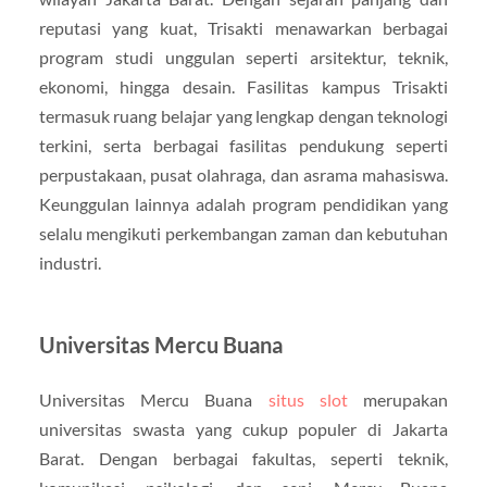
reputasi yang kuat, Trisakti menawarkan berbagai
program studi unggulan seperti arsitektur, teknik,
ekonomi, hingga desain. Fasilitas kampus Trisakti
termasuk ruang belajar yang lengkap dengan teknologi
terkini, serta berbagai fasilitas pendukung seperti
perpustakaan, pusat olahraga, dan asrama mahasiswa.
Keunggulan lainnya adalah program pendidikan yang
selalu mengikuti perkembangan zaman dan kebutuhan
industri.
Universitas Mercu Buana
Universitas Mercu Buana
situs slot
merupakan
universitas swasta yang cukup populer di Jakarta
Barat. Dengan berbagai fakultas, seperti teknik,